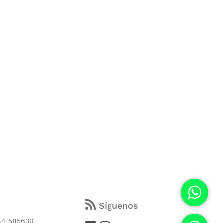
s
Síguenos
84 585630