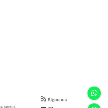
s
Síguenos
84 585630