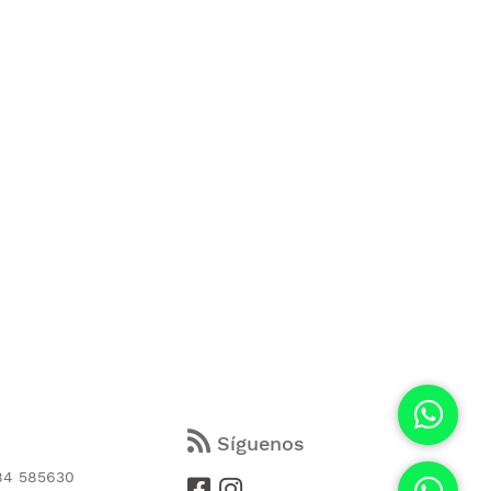
s
Síguenos
84 585630