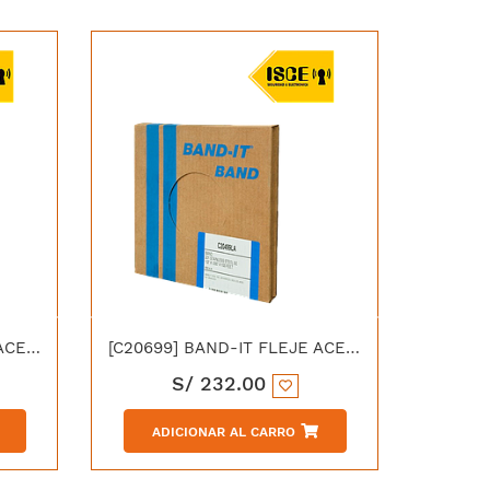
[C20599] BAND-IT FLEJE ACERO INOXIDABLE 201SS 5/8" X 0.76MM
[C20699] BAND-IT FLEJE ACERO INOXIDABLE 201SS 3/4" X 0.76MM
S/
232.00
ADICIONAR AL CARRO