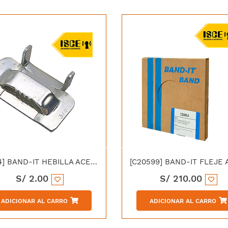
[C254] BAND-IT HEBILLA ACERO INOXIDABLE 201SS 1/2"
S/
2.00
S/
210.00
ADICIONAR AL CARRO
ADICIONAR AL CARRO