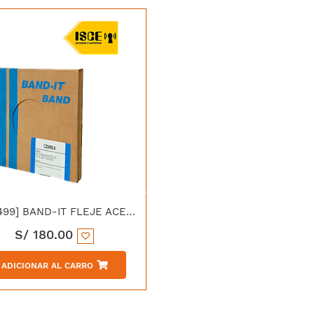
[C20499] BAND-IT FLEJE ACERO INOXIDABLE 201SS 1/2" X 0.76MM
S/
180.00
ADICIONAR AL CARRO