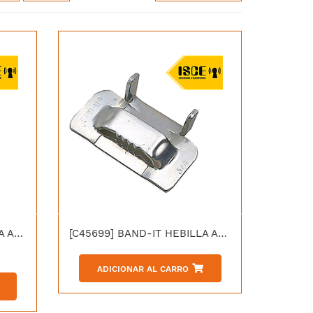
[C25599] BAND-IT HEBILLA ACERO INOXIDABLE 201SS 5/8"
[C45699] BAND-IT HEBILLA ACERO INOXIDABLE 316SS 3/4
ADICIONAR AL CARRO