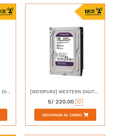
[WD20PURX-78] WESTERN DIGITAL DISCO DURO PURPURA PARA DVR/NVR 2TB
[WD10PURX] WESTERN DIGITAL DISCO DURO PURPURA PARA DVR/NVR 1TB
S/
220.00
ADICIONAR AL CARRO