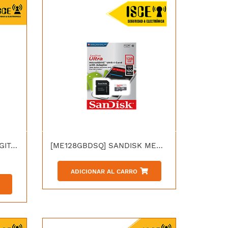
[WD43PURZ] WESTERN DIGITAL DISCO DURO 4TB, WD PURPLE 3.5" SURVEILLANCE HARD DRIVE
[ME128GBDSQ] SANDISK MEMORIA FLASH ULTRA MICROSDHC UHS-I CLASS10 128GB
ADICIONAR AL CARRO