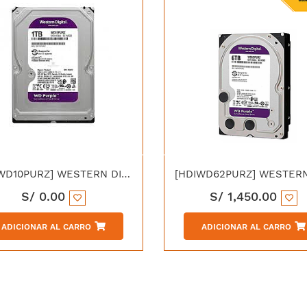
[HDIWD10PURZ] WESTERN DIGITAL DISCO DURO PURPURA 1TB SATA 6.0 Gbps 5400RPM 64MB 3.5"
S/
0.00
S/
1,450.00
ADICIONAR AL CARRO
ADICIONAR AL CARRO