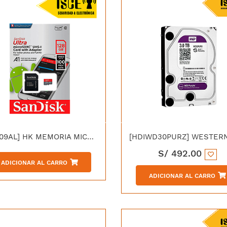
[HI1009AL] HK MEMORIA MICRO SD DE 128GB CLASE 10 92MB/S ESCRITURA 30MB/S
S/
492.00
ADICIONAR AL CARRO
ADICIONAR AL CARRO