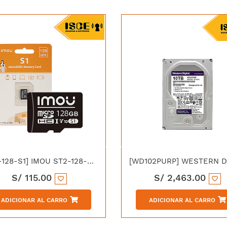
[ST2-128-S1] IMOU ST2-128-S1 TARJETA MICROSD 128GB
S/
115.00
S/
2,463.00
ADICIONAR AL CARRO
ADICIONAR AL CARRO