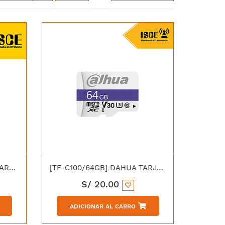
[TF-C100/128GB] DAHUA TARJETA MEMORIA MICRO SD 128G
[TF-C100/64GB] DAHUA TARJETA MICRO SD 64GB
S/
20.00
ADICIONAR AL CARRO