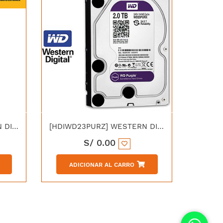
[HDIWD62PURZ] WESTERN DIGITAL DISCO DURO PURPURA 6TB SATA 6Gbps 5400RPM 64MB 3.5".
[HDIWD23PURZ] WESTERN DIGITAL DISCO DURO PURPURA 2TB SATA 6Gbps 5400RPM 3.5"
S/
0.00
ADICIONAR AL CARRO