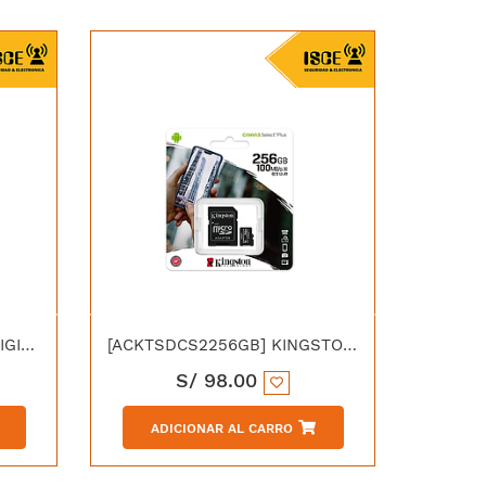
[WD102PURP] WESTERN DIGITAL DISCO DURO PURPLE PRO 3.5" 10TB SATA 3 7200 RPM
[ACKTSDCS2256GB] KINGSTON MEMORIA MICRO SD CANVAS 256G
S/
98.00
ADICIONAR AL CARRO