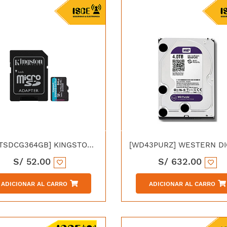
[ACKTSDCG364GB] KINGSTON MICROSDXC CANVAS GOPLUS 64GB
S/
52.00
S/
632.00
ADICIONAR AL CARRO
ADICIONAR AL CARRO