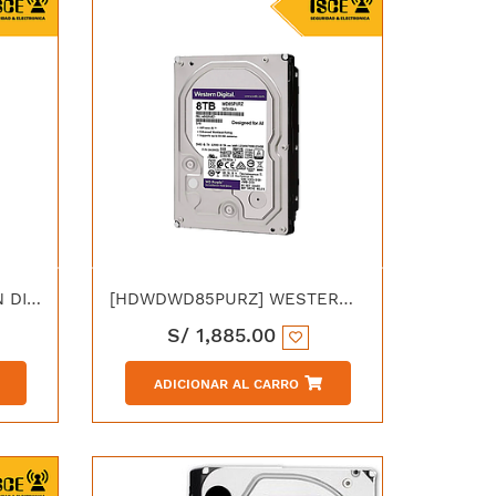
[HDIWD30PURZ] WESTERN DIGITAL PURPLE SURVEILLANCE 3TB SATA 6.0 Gbps 5400RPM 64MB 3.5"
[HDWDWD85PURZ] WESTERN DIGITAL DISCO DURO PURPURA 8TB SATA 6.0 Gb/s 256 MB CACHE 5400 RPM 3.5"
S/
1,885.00
ADICIONAR AL CARRO