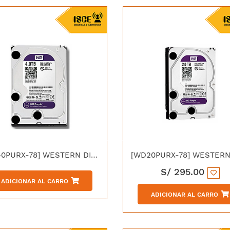
[WD40PURX-78] WESTERN DIGITAL DISCO DURO PURPURA PARA DVR/NVR 4TB
S/
295.00
ADICIONAR AL CARRO
ADICIONAR AL CARRO