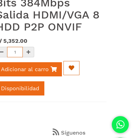
Bits 384Mbps
Salida HDMI/VGA 8
HDD P2P ONVIF
/
5,352.00
Adicionar al carro
Disponibilidad
s
Síguenos