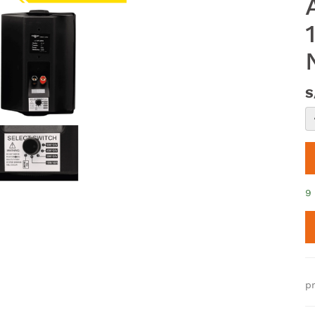
S
9
p