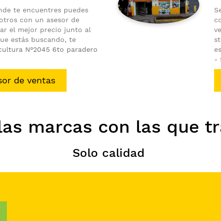
nde te encuentres puedes
S
otros con un asesor de
c
ar el mejor precio junto al
ve
ue estás buscando, te
s
 cultura N°2045 6to paradero
e
-
sor de ventas
las marcas con las que t
Solo calidad