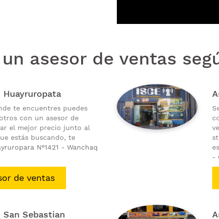
 un asesor de ventas segú
s Huayruropata
A
nde te encuentres puedes
S
otros con un asesor de
c
ar el mejor precio junto al
ve
ue estás buscando, te
s
ayruropara N°1421 - Wanchaq
e
-
sor de ventas
s San Sebastian
A