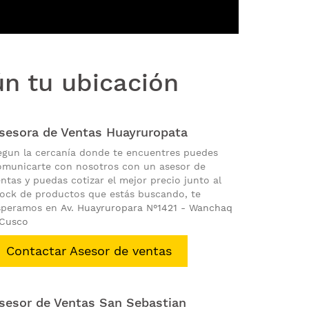
n tu ubicación
sesora de Ventas Huayruropata
egun la cercanía donde te encuentres puedes
omunicarte con nosotros con un asesor de
ntas y puedas cotizar el mejor precio junto al
tock de productos que estás buscando, te
speramos en
Av. Huayruropara N°1421 - Wanchaq
 Cusco
Contactar Asesor de ventas
sesor de Ventas San Sebastian