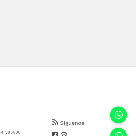
s
Síguenos
84 585630