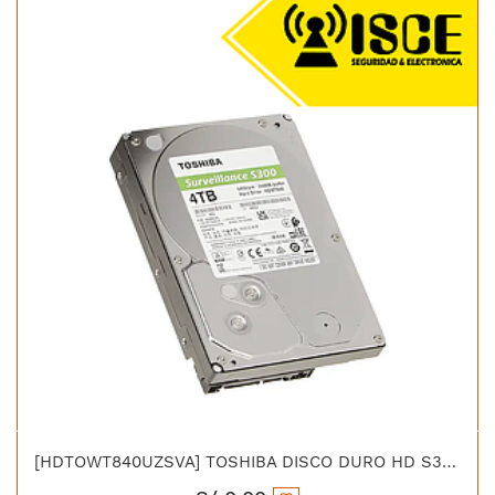
[HDTOWT840UZSVA] TOSHIBA DISCO DURO HD S300 4TB SURVILLANCE