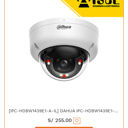
[IPC-HDBW1439E1-A-IL] DAHUA IPC-HDBW1439E1-A-IL IP DOMO 4MP DUAL LIGHT 30M IP67 IK10 C/MICROFONO
S/
255.00