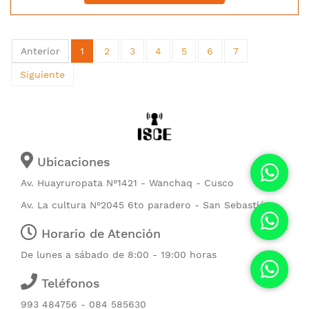
Anterior
1
2
3
4
5
6
7
Siguiente
Ubicaciones
Av. Huayruropata N°1421 - Wanchaq - Cusco
Av. La cultura N°2045 6to paradero - San Sebastián
Horario de Atención
De lunes a sábado de 8:00 - 19:00 horas
Teléfonos
993 484756 - 084 585630