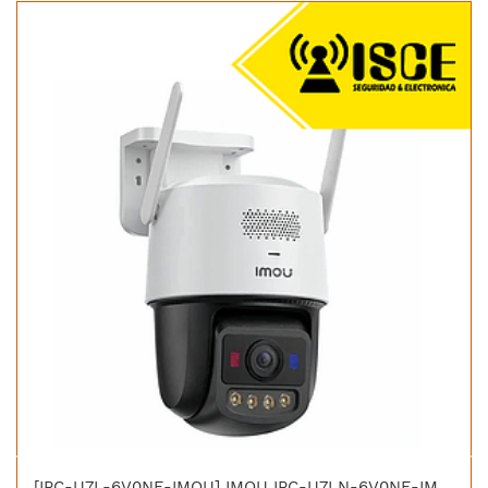
[IPC-U7L-6V0NE-IMOU] IMOU IPC-U7LN-6V0NE-IMOU TITAN PRO WIFI PT 6M AURORA FULL COLOR 30M IP66 POE