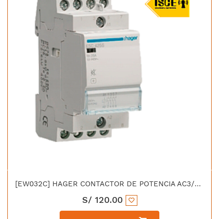
[EW032C] HAGER CONTACTOR DE POTENCIA AC3/380V 32 AMP 1NA+1NC BOBINA 220V 50/60HZ UL CE IEC
S/
120.00