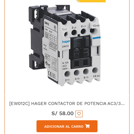
[EW012C] HAGER CONTACTOR DE POTENCIA AC3/380V 12 AMP 1NA BOBINA 220V 50/60HZ UL CE IEC-60947-4-1
S/
58.00
ADICIONAR AL CARRO