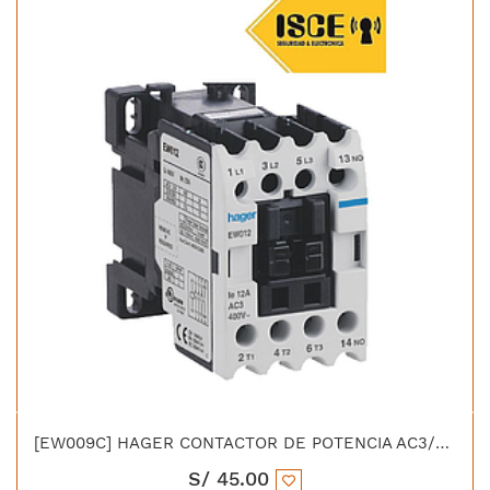
[EW009C] HAGER CONTACTOR DE POTENCIA AC3/380V 9 AMP 1NA BOBINA 220V 50/60HZ UL CE IEC-60947-4-1
S/
45.00