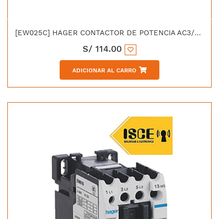
[EW025C] HAGER CONTACTOR DE POTENCIA AC3/380V 25 AMP 1NA+1NC BOBINA 220V 50/60HZ UL CE IEC-60947-4-1
S/
114.00
ADICIONAR AL CARRO