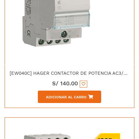
[EW040C] HAGER CONTACTOR DE POTENCIA AC3/380V 40 AMP 1NA+1NC BOBINA 220V 50/60HZ UL CE IEC-60947-4-1
S/
140.00
ADICIONAR AL CARRO