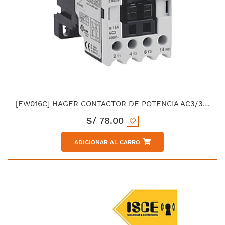
[EW016C] HAGER CONTACTOR DE POTENCIA AC3/380V 16 AMP 1NA BOBINA 220V 50/60HZ UL CE IEC-60947-4-1
S/
78.00
ADICIONAR AL CARRO