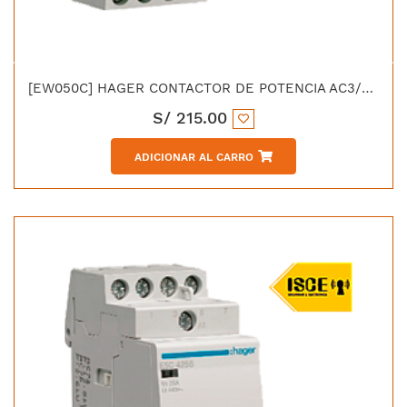
[EW050C] HAGER CONTACTOR DE POTENCIA AC3/380V 50 AMP 1NA+2NC BOBINA 220V 50/60HZ UL CE IEC-60947-4-1
S/
215.00
ADICIONAR AL CARRO