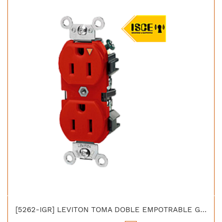
[5262-IGR] LEVITON TOMA DOBLE EMPOTRABLE G/INDUSTRIAL TIERRA AISLADA 2X15A L/T 125V ROJO