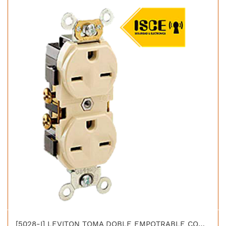
[5028-I] LEVITON TOMA DOBLE EMPOTRABLE COMERCIAL CHINO 2X15A L/T 250V MARFIL