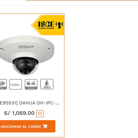
[IPC-EB5531] DAHUA DH-IPC-EB5531N FISHEYE ANTIV 1/2.7'' 5MP IP67 IK08 C/MICRO
S/
1,069.00
ADICIONAR AL CARRO