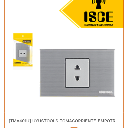
[TMA401U] UYUSTOOLS TOMACORRIENTE EMPOTRABLE SIMPLE ACERO INOX