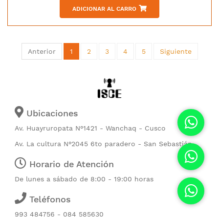
ADICIONAR AL CARRO
Anterior
1
2
3
4
5
Siguiente
Ubicaciones
Av. Huayruropata N°1421 - Wanchaq - Cusco
Av. La cultura N°2045 6to paradero - San Sebastián
Horario de Atención
De lunes a sábado de 8:00 - 19:00 horas
Teléfonos
993 484756 - 084 585630