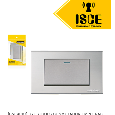
[CMT401U] UYUSTOOLS CONMUTADOR EMPOTRABLE DOBLE MULTIUSO ACERO INOX