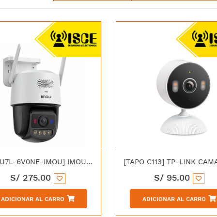
[IPC-U7L-6V0NE-IMOU] IMOU IPC-U7LN-6V0NE-IMOU TITAN PRO WIFI PT 6M AURORA FULL COLOR 30M IP66 POE
S/
275.00
S/
95.00
ADICIONAR AL CARRO
ADICIONAR AL CARRO