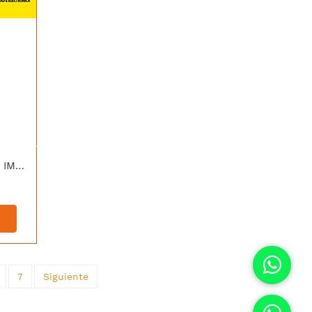
[IPC-S7U-11M0WED-IMOU] IMOU IPC-S7UN-11M0WED-IMOU CAMARA IP WIFI CRUISER TRIPLE 11MP 2 LENTS 3MP+5MP PT IR30 TIOC IP66
7
Siguiente