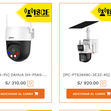
[P5AS-PV] DAHUA DH-P5AS-PV IP DOMO PT WIFI 5MP DUAL LIGHT 30M IP66
S/
210.00
S/
920.00
ADICIONAR AL CARRO
ADICIONAR AL CARRO