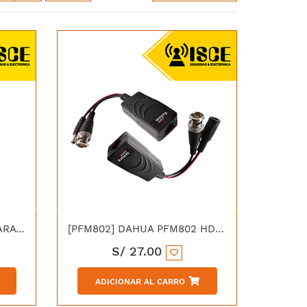
[TAPO C113] TP-LINK CAMARA WIFI PARA INTERIOR Y EXTERIOR 2K 3MP
[PFM802] DAHUA PFM802 HDCVI BALUM PASIVO VIDEO 4MP Y ENERGIA
S/
27.00
ADICIONAR AL CARRO