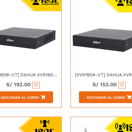
[XVR1B08-I/T] DAHUA XVR1B08-I/T DVR 8CH 720P PENTAHIBRIDO WIZSENSE 1HDD AUDIO DOBLE VIA
S/
192.00
S/
153.00
ADICIONAR AL CARRO
ADICIONAR AL CARRO