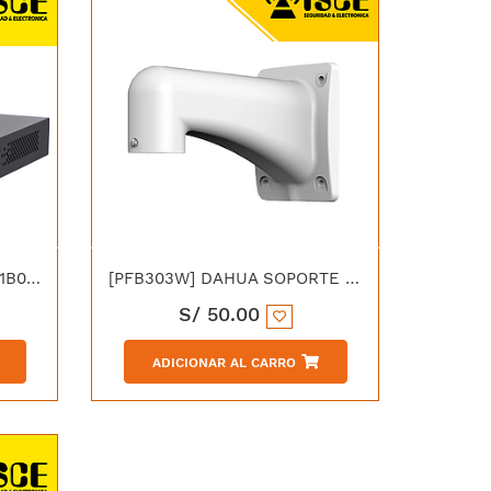
[XVR1B04-I/T] DAHUA XVR1B04-I/T DVR 4CH 720P PENTAHIBRIDO WIZSENSE 1HDD AUDIO DOBLE VIA
[PFB303W] DAHUA SOPORTE PARA PARED
S/
50.00
ADICIONAR AL CARRO