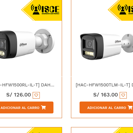
[HAC-HFW1500RL-IL-T] DAHUA HAC-HFW1500RLN-IL-T HDCVI TUBO 5MP DUAL LIGHT 30 AUDIO DOBLE VIA IP67
S/
126.00
S/
163.00
ADICIONAR AL CARRO
ADICIONAR AL CARRO