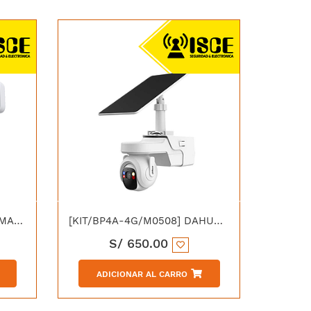
[TAPO C545D] TP-LINK CAMARA EXTERIOR DUAL LENS PAN/TIL 3MP+MP
[KIT/BP4A-4G/M0508] DAHUA DH-KIT/BP4A-4G/M0508 KIT IP DOMO PT 4G AOV DUAL LIGHT 30M IP66 C/PANEL SOLAR 8W
S/
650.00
ADICIONAR AL CARRO