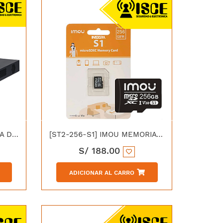
[XVR5216AN-5M-I3] DAHUA DH-XVR5216AN-5M-I3 DVR 16CH PENTAHIBRIDO 5MP WIZSENSE 2HDD
[ST2-256-S1] IMOU MEMORIA MICRO SD 256GB
S/
188.00
ADICIONAR AL CARRO