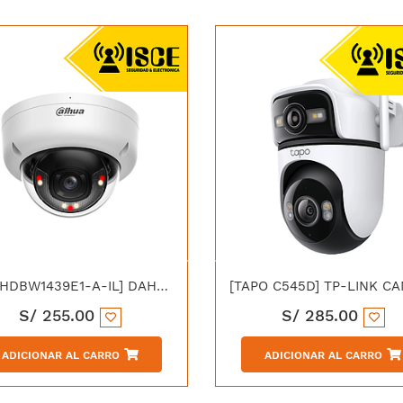
[IPC-HDBW1439E1-A-IL] DAHUA IPC-HDBW1439E1-A-IL IP DOMO 4MP DUAL LIGHT 30M IP67 IK10 C/MICROFONO
S/
255.00
S/
285.00
ADICIONAR AL CARRO
ADICIONAR AL CARRO