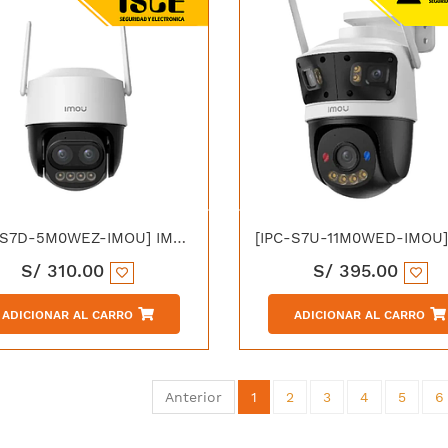
[IPC-S7D-5M0WEZ-IMOU] IMOU IPC-S7D-5M0WEZ-IMOU CRUISER Z CAMARA IP DOMO WIFI PT 5MP 12X FULL COLOR IP66
S/
310.00
S/
395.00
ADICIONAR AL CARRO
ADICIONAR AL CARRO
Anterior
1
2
3
4
5
6