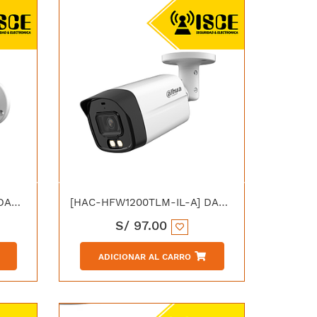
[HAC-HFW1500TLM-IL-T] DAHUA HAC-HFW1500TLMN-IL-T HDCVI 5MP DUAL LIGHT 40M AUDIO DOBLE VIA IP67
[HAC-HFW1200TLM-IL-A] DAHUA HAC-HFW1200TLMN-IL-A HDCVI TUBO 2MP SMART DUAL LIGHT 40M C/MICRO IP67
S/
97.00
ADICIONAR AL CARRO