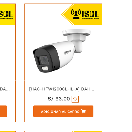
[IPC-PTS2649C-3E3Z-4G] DAHUA DH-IPC-PTS2649C-3E3Z-4GB20 IP DOMO PT 6MP WIZCOLOR ZOOM HIBRIDO 6X SOLAR 4G
[HAC-HFW1200CL-IL-A] DAHUA HAC-HFW1200CLN-IL-A HDCVI 2MP DUAL LIGHT 20M IP67 C/MICRO
S/
93.00
ADICIONAR AL CARRO