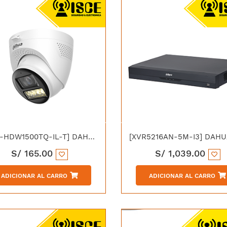
[HAC-HDW1500TQ-IL-T] DAHUA HAC-HDW1500TQN-IL-T HDCVI DOMO 5MP DUAL LIGHT 40M C/MICRO IP67
S/
165.00
S/
1,039.00
ADICIONAR AL CARRO
ADICIONAR AL CARRO