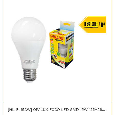
[HL-B-15CW] OPALUX FOCO LED SMD 15W 165*265VAC E-27