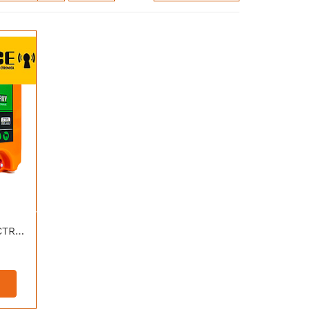
[NANAX-40] HAGROY ELECTRIFICADOR GANADERO 40KM 4.0JOULES 12VDC