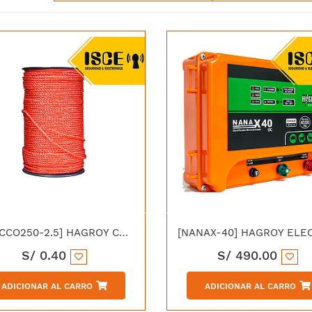
[HG-CCO250-2.5] HAGROY CABLE DE CERCO ELECTRICO NARANJA / POLYWIRE 250m 2.MM 6 x 0.20MMSS
S/
0.40
S/
490.00
ADICIONAR AL CARRO
ADICIONAR AL CARRO