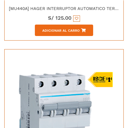
[MU440A] HAGER INTERRUPTOR AUTOMATICO TERMOMAGNETICO C 4X40A 6KA 415V/20KA/230V - IEC60898 / IEC 60947-2 ACC
S/
125.00
ADICIONAR AL CARRO