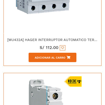
[MU432A] HAGER INTERRUPTOR AUTOMATICO TERMOMAGNETICO C 4X32 AMP 6KA 415V/20KA/230V IEC 60898 / IEC 60947-2 ACC
S/
112.00
ADICIONAR AL CARRO