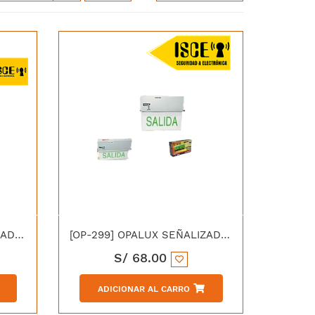
[OP-297] OPALUX SEÑALIZADOR DE EMERGENCIA ACRILICO TRANSPARENTE
[OP-299] OPALUX SEÑALIZADOR EMERGENCIA ACRILICO SALIDA LED 220V
S/
68.00
ADICIONAR AL CARRO