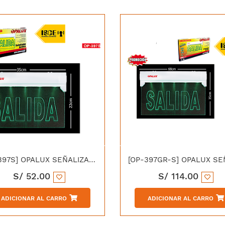
[OP-397S] OPALUX SEÑALIZADOR DE EMERGENCIA ACRILICO SALIDA GRABADO 5 LED
S/
52.00
S/
114.00
ADICIONAR AL CARRO
ADICIONAR AL CARRO