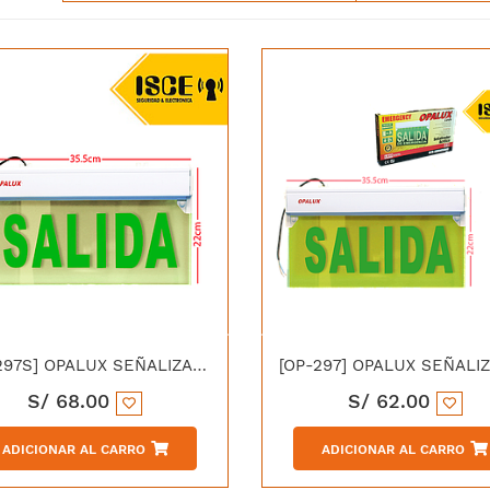
[OP-297S] OPALUX SEÑALIZADOR DE EMERGENCIA ACRILICO SALIDA 5LED 220V
S/
68.00
S/
62.00
ADICIONAR AL CARRO
ADICIONAR AL CARRO