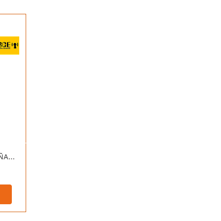
[OP-397GR-S] OPALUX SEÑALIZADOR DE EMERGENCIA ACRILICO SALIDA GRABADO 16 LED