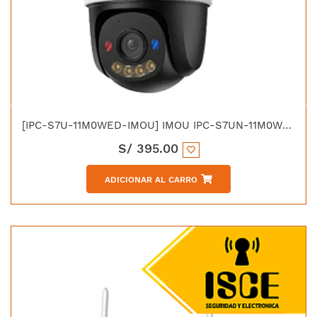
[IPC-S7U-11M0WED-IMOU] IMOU IPC-S7UN-11M0WED-IMOU CAMARA IP WIFI CRUISER TRIPLE 11MP 2 LENTS 3MP+5MP PT IR30 TIOC IP66
S/
395.00
ADICIONAR AL CARRO