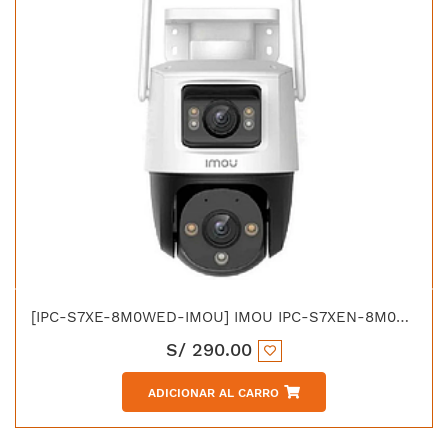
[IPC-S7XE-8M0WED-IMOU] IMOU IPC-S7XEN-8M0WED CAMARA IP WIFI CRUISER DUAL 3MP+5MP PT IR30 IP66
S/
290.00
ADICIONAR AL CARRO