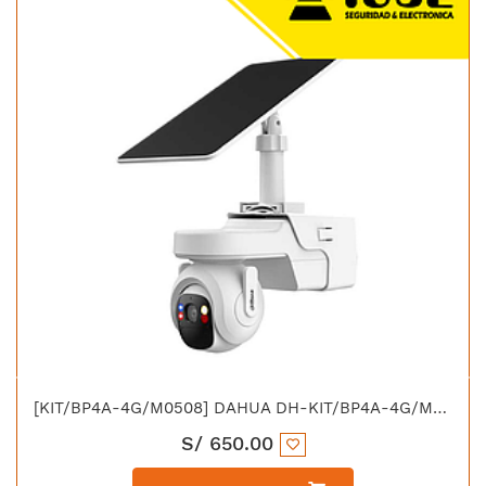
[KIT/BP4A-4G/M0508] DAHUA DH-KIT/BP4A-4G/M0508 KIT IP DOMO PT 4G AOV DUAL LIGHT 30M IP66 C/PANEL SOLAR 8W
S/
650.00