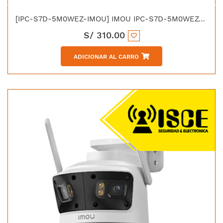
[IPC-S7D-5M0WEZ-IMOU] IMOU IPC-S7D-5M0WEZ-IMOU CRUISER Z CAMARA IP DOMO WIFI PT 5MP 12X FULL COLOR IP66
S/
310.00
ADICIONAR AL CARRO