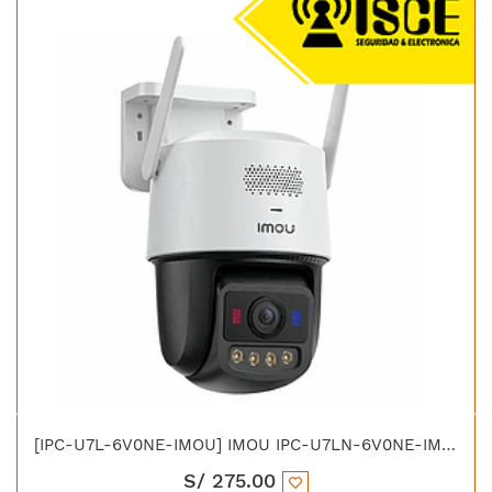
[IPC-U7L-6V0NE-IMOU] IMOU IPC-U7LN-6V0NE-IMOU TITAN PRO WIFI PT 6M AURORA FULL COLOR 30M IP66 POE
S/
275.00