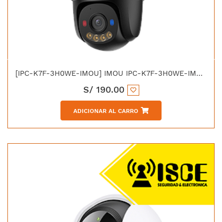
[IPC-K7F-3H0WE-IMOU] IMOU IPC-K7F-3H0WE-IMOU CRUISER SC IP DOMO WIFI PT 3MP FULL COLOR IP66
S/
190.00
ADICIONAR AL CARRO