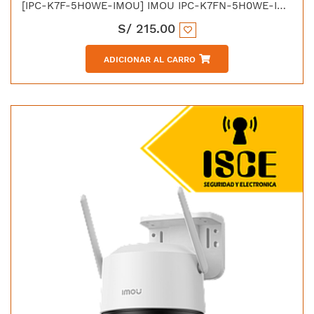
[IPC-K7F-5H0WE-IMOU] IMOU IPC-K7FN-5H0WE-IMOU CRUISER SC IP DOMO WIFI PT 5MP FULL COLOR IP66
S/
215.00
ADICIONAR AL CARRO