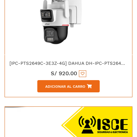
[IPC-PTS2649C-3E3Z-4G] DAHUA DH-IPC-PTS2649C-3E3Z-4GB20 IP DOMO PT 6MP WIZCOLOR ZOOM HIBRIDO 6X SOLAR 4G
S/
920.00
ADICIONAR AL CARRO