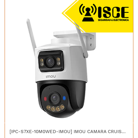
[IPC-S7XE-10M0WED-IMOU] IMOU CAMARA CRUISER DUAL 2 10MP DOBLE LENTE 5MP + 5MP PAN & TILT LENS