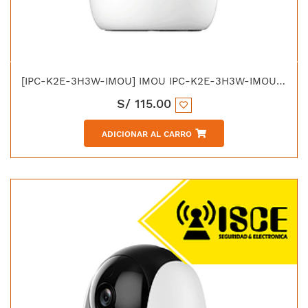
[IPC-K2E-3H3W-IMOU] IMOU IPC-K2E-3H3W-IMOU RANGER 2 IP DOMO WIFI 3MP PAN&TILT
S/
115.00
ADICIONAR AL CARRO