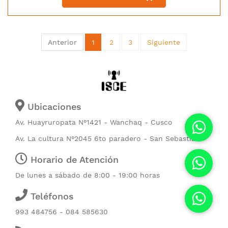
Anterior
1
2
3
Siguiente
Ubicaciones
Av. Huayruropata N°1421 - Wanchaq - Cusco
Av. La cultura N°2045 6to paradero - San Sebastián
Horario de Atención
De lunes a sábado de 8:00 - 19:00 horas
Teléfonos
993 484756 - 084 585630