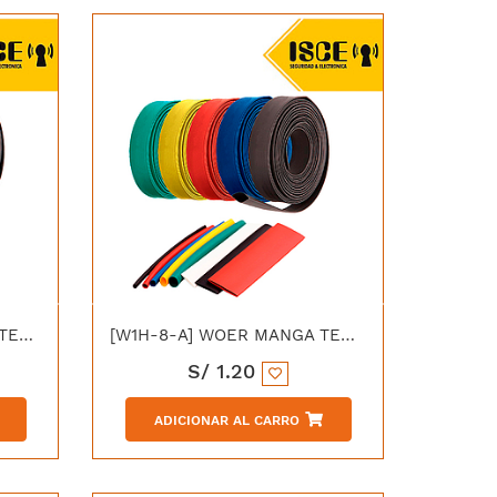
[W1H-8-N] WOER MANGA TERMOCONTRAIBLE 8/4MM NEGRO
[W1H-8-A] WOER MANGA TERMOCONTRAIBLE 8/4MM AZUL
S/
1.20
ADICIONAR AL CARRO