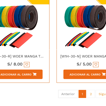
[W1H-30-R] WOER MANGA TERMOCONTRAIBLE 30/15MM ROJO
S/
8.00
S/
5.00
ADICIONAR AL CARRO
ADICIONAR AL CARRO
Anterior
1
2
Sigu