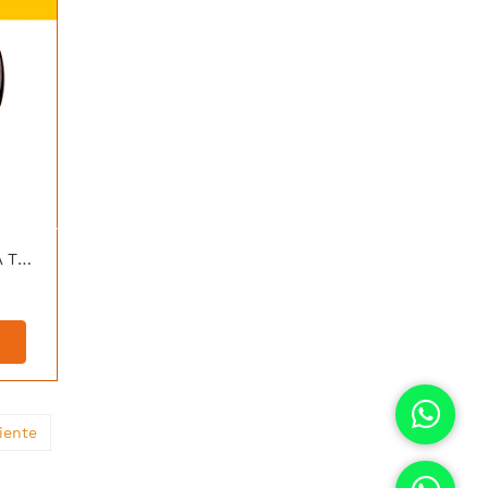
[W1H-30-N] WOER MANGA TERMOCONTRAIBLE 30/15MM NEGRO
iente