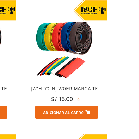
[W1H-70-R] WOER MANGA TERMOCONTRAIBLE 70/36MM ROJO
[W1H-70-N] WOER MANGA TERMOCONTRAIBLE 70/36MM NEGRO
S/
15.00
ADICIONAR AL CARRO