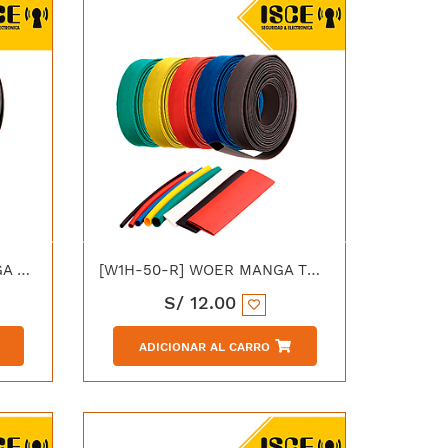
[W1H-70-AM] WOER MANGA TERMOCONTRAIBLE 70/36MM AMARILLO
[W1H-50-R] WOER MANGA TERMOCONTRAIBLE 50/25MM ROJO
S/
12.00
ADICIONAR AL CARRO