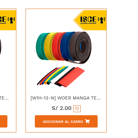
[W1H-4-A] WOER MANGA TERMOCONTRAIBLE (04/2.00MM) AZUL
[W1H-13-N] WOER MANGA TERMOCONTRAIBLE 13/6.5MM NEGRO
S/
2.00
ADICIONAR AL CARRO