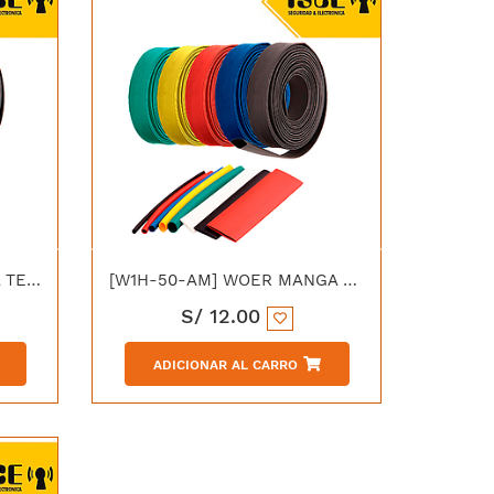
[W1H-50-A] WOER MANGA TERMOCONTRAIBLE 50/25MM AZUL
[W1H-50-AM] WOER MANGA TERMOCONTRAIBLE 50/25MM AMARILLO
S/
12.00
ADICIONAR AL CARRO