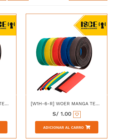
[W1H-6-A] WOER MANGA TERMOCONTRAIBLE (06/3.00MM) AZUL
[W1H-6-R] WOER MANGA TERMOCONTRAIBLE (06/3.00MM) ROJO
S/
1.00
ADICIONAR AL CARRO