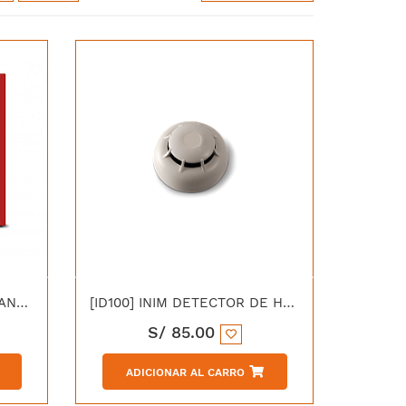
[SMARTLINE020-4] INIM PANEL CONVENCIONAL CONTRA INCENDIOS DE 4 ZONAS EXPANDIBLE A 20 ZONAS - CERTIFICACION EN54
[ID100] INIM DETECTOR DE HUMO CONVENCIONAL DE 2 HILOS A 24V CERTIFICACION UL
S/
85.00
ADICIONAR AL CARRO