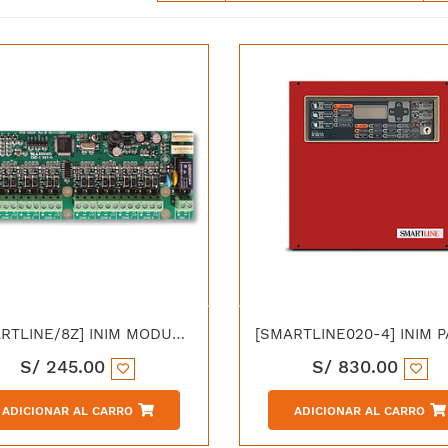
[SMARTLINE/8Z] INIM MODULO DE EXPANSION DE 8 ZONAS Y SALIDA NAC - CERTIFICACION EN54
S/
245.00
S/
830.00
ADICIONAR AL CARRO
ADICIONAR AL CARRO