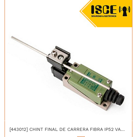
[443012] CHINT FINAL DE CARRERA FIBRA IP52 VARILLA METAL RIGIDA YBLX ME/8107