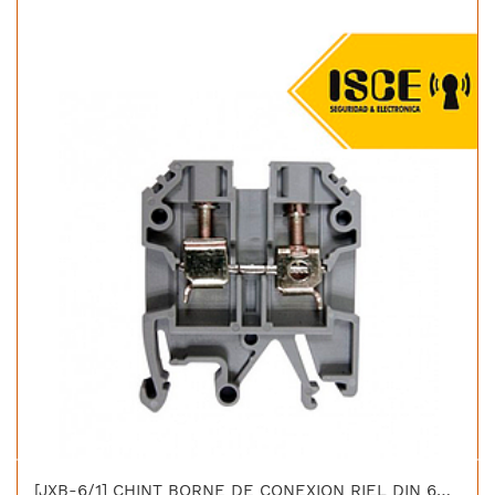
[JXB-6/1] CHINT BORNE DE CONEXION RIEL DIN 6MM GRIS