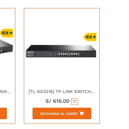
[T2600G-28MPS] TP-LINK SWITCH ADMIN L2 24P GIGABIT PoE + 4 SFP
[TL-SG3216] TP-LINK SWITCH ADMIN L2 16P GIGABIT + 2CS SFP
S/
616.00
ADICIONAR AL CARRO