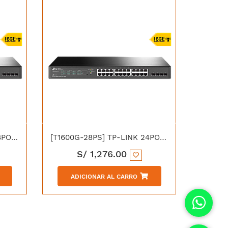
[T1600G-28TS] TP-LINK 28PORT PURE-GIGABIT + SMART SWICHT
[T1600G-28PS] TP-LINK 24PORT GIGABIT POE + SMART SWICHT +4SFP
S/
1,276.00
ADICIONAR AL CARRO