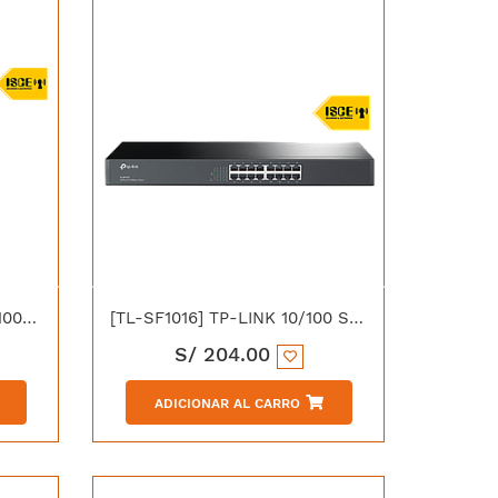
[TL-SF1024D] TP-LINK 10/100 SWITCH 24P ESCRITORIO METAL
[TL-SF1016] TP-LINK 10/100 SWITCH 16P METAL RACK 19"
S/
204.00
ADICIONAR AL CARRO