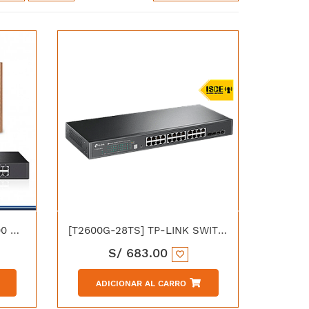
[TL-SF1024] TP-LINK 10/100 SWITCH 24P METAL RACK 19"
[T2600G-28TS] TP-LINK SWITCH ADMIN L2 24P GIGABIT JETSTREAM + 4 SFP
S/
683.00
ADICIONAR AL CARRO