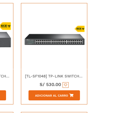
[TL-SG1008] TP-LINK SWITCH 8P GIGABIT RACKEABLE
[TL-SF1048] TP-LINK SWITCH 48P 10/100 METAL RACK 19"
S/
530.00
ADICIONAR AL CARRO