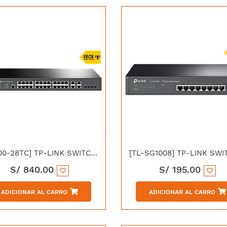
[T2500-28TC] TP-LINK SWITCH ADMIN L2 24P 10/100 + 4P GIGABIT
S/
840.00
S/
195.00
ADICIONAR AL CARRO
ADICIONAR AL CARRO