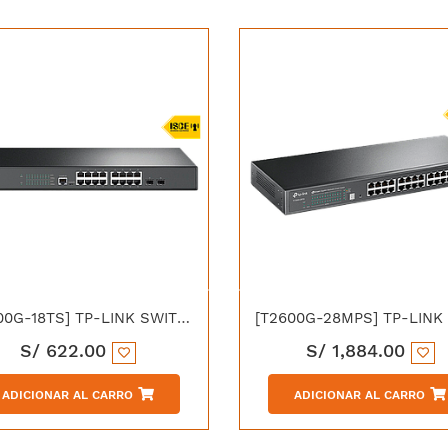
[T2600G-18TS] TP-LINK SWITCH ADMIN L2 16P GIGABIT JETSTREAM + 2 SFP
S/
622.00
S/
1,884.00
ADICIONAR AL CARRO
ADICIONAR AL CARRO