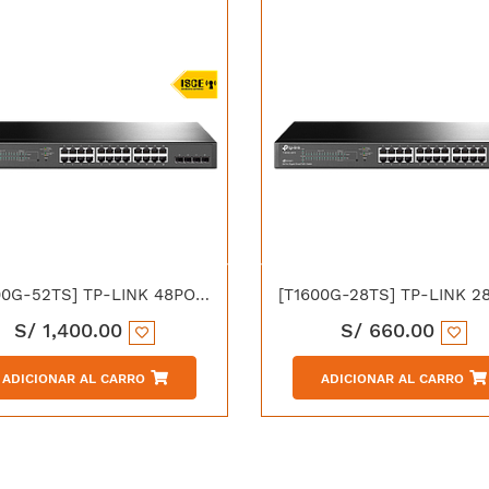
[T1600G-52TS] TP-LINK 48PORT PURE-GIGABIT + MART SWTCH +4SFP
S/
1,400.00
S/
660.00
ADICIONAR AL CARRO
ADICIONAR AL CARRO