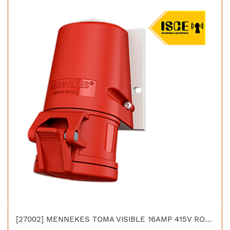
[27002] MENNEKES TOMA VISIBLE 16AMP 415V ROJO 6H IP44 LIBRE DE HALOGENO