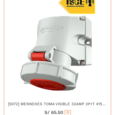
[9372] MENNEKES TOMA VISIBLE 32AMP 3P+T 415V ROJO 6H IP67 LIBRE DE HALOGENO
S/
65.50