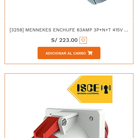
[3258] MENNEKES ENCHUFE 63AMP 3P+N+T 415V ROJO 6H IP44 POWER TOP PLUS
S/
223.00
ADICIONAR AL CARRO