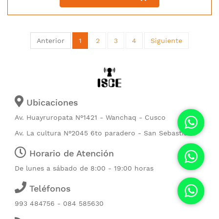
Anterior
1
2
3
4
Siguiente
Ubicaciones
Av. Huayruropata N°1421 - Wanchaq - Cusco
Av. La cultura N°2045 6to paradero - San Sebastián
Horario de Atención
De lunes a sábado de 8:00 - 19:00 horas
Teléfonos
993 484756 - 084 585630