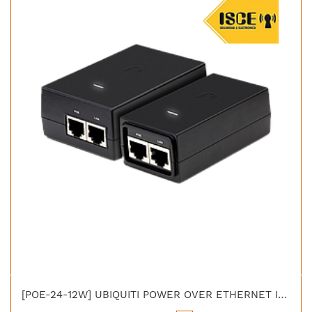
[POE-24-12W] UBIQUITI POWER OVER ETHERNET INJECTOR 24V/12W