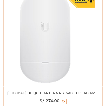
[LOCO5AC] UBIQUITI ANTENA NS-5ACL CPE AC 13dBI HASTA 1KM EN PTMP NO INCLUYE INYECTOR POE
S/
274.00