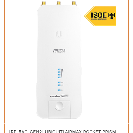
[RP-5AC-GEN2] UBIQUITI AIRMAX ROCKET PRISM 5AC GEN2