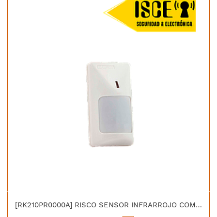
[RK210PR0000A] RISCO SENSOR INFRARROJO COMET PIR 20 KG