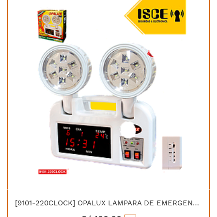
[9101-220CLOCK] OPALUX LAMPARA DE EMERGENCIA 8H 14 LED BATERIA 4V/2.5AH