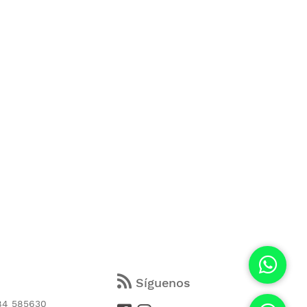
s
Síguenos
84 585630