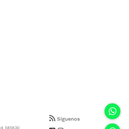
s
Síguenos
84 585630