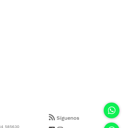
s
Síguenos
84 585630