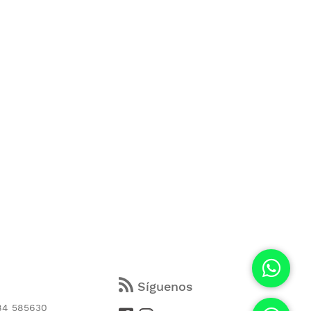
s
Síguenos
84 585630