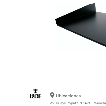
Ubicaciones
Av. Huayruropata N°1421 - Wanch