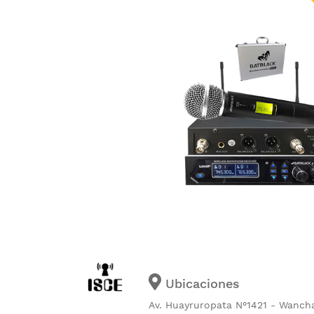
Ubicaciones
Av. Huayruropata N°1421 - Wanch