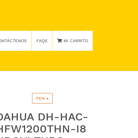
ONTÁCTENOS
FAQS
MI CARRITO
PEN
DAHUA DH-HAC-
HFW1200THN-I8