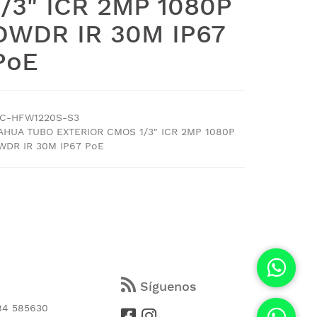
1/3" ICR 2MP 1080P
DWDR IR 30M IP67
PoE
PC-HFW1220S-S3
AHUA TUBO EXTERIOR CMOS 1/3" ICR 2MP 1080P
WDR IR 30M IP67 PoE
s
Síguenos
84 585630