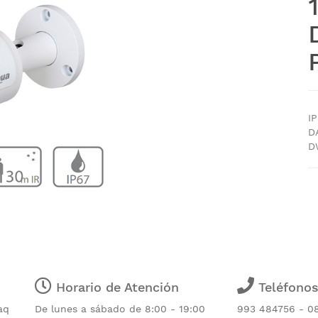
I
D
D
Horario de Atención
Teléfono
aq
De lunes a sábado de 8:00 - 19:00
993 484756 - 0