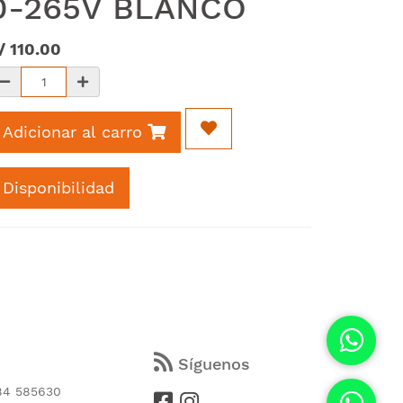
0-265V BLANCO
/
110.00
Adicionar al carro
Disponibilidad
s
Síguenos
84 585630